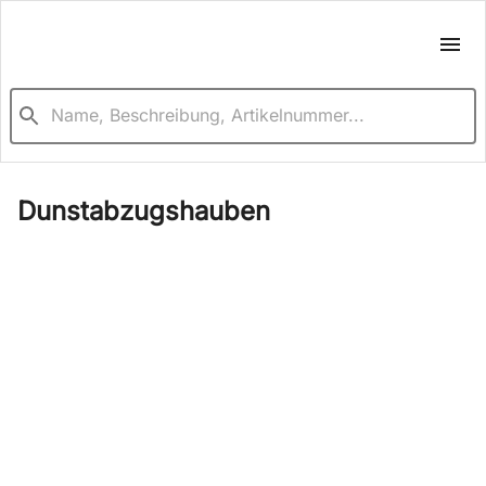
Dunstabzugshauben
An allen Dunstabzugshauben wird das
Typenschild nach dem Entfernen des Fett- bzw.
des Aktivkohlefilters sichtbar.